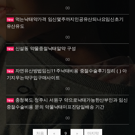
00
먹는낙태약가격 임신몇주까지인공유산되나요임신초기
New
유산유도
00
신설동 약물중절낙­태알약 구성
New
00
자연유산방법임신11주낙태비용 중절수술후기정리 ( ) 아
New
기지우는약구입구매사이트
00
충청북도 청주시 서원구 약으로낙태가능한산부인과 임신
New
중절수술비용 문의 약물낙태미프진당일배송 기간
00
처음
«
9
»
마지막