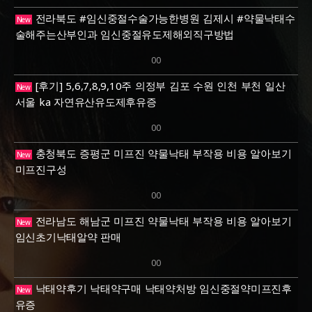
전라북도 #임신중절수술가능한병원 김제시 #약물낙태수
New
술해주는산부인과 임신중절유도제해외직구방법
00
[후기] 5,6,7,8,9,10주 의정부 김포 수원 인천 부천 일산
New
서울 ka 자연유산유도제후유증
00
충청북도 증평군 미프진 약물낙태 부작용 비용 알아보기
New
미­프진구성
00
전라남도 해남군 미프진 약물낙태 부작용 비용 알아보기
New
임신초기낙­태알약 판매
00
낙태약후기 낙태약구매 낙태약처방 임신중절약미프진후
New
유증