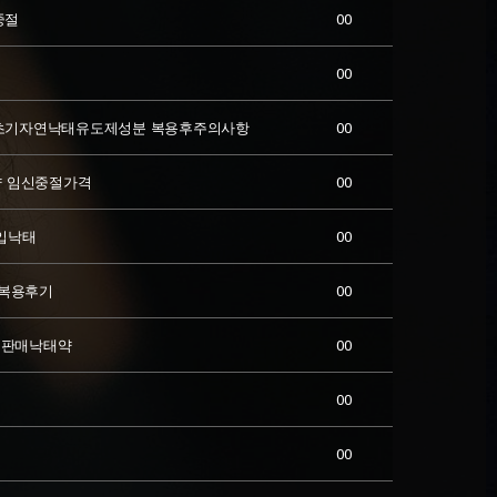
중절
00
00
초기자연낙태유도제성분 복용후주의사항
00
약 임신중절가격
00
낙­태
00
복용후기
00
판매낙­태약
00
00
00