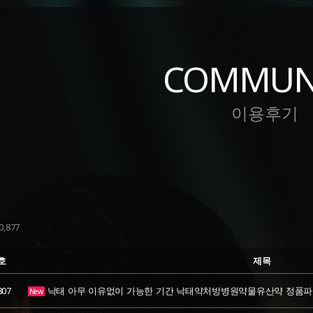
COMMUN
이용후기
,877
호
제목
807
낙태 아무 이유없이 가능한 기간 낙태약처방병원약물유산약 정품
New