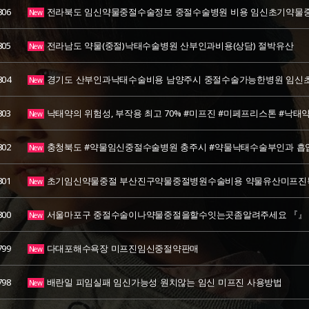
806
전라북도 임신약물중절수술정보 중절수술병원 비용 임신초기약물
New
805
전라남도 약물(중절)낙태수술병원 산부인과비용(상담) 절박유산
New
804
경기도 산부인과낙태수술비용 남양주시 중절수술가능한병원 임신
New
803
낙태약의 위험성, 부작용 최고 70% #미프진 #미페프리스톤 #낙태
New
802
충청북도 #약물임신중절수술병원 충주시 #약물낙태수술부인과 흡입
New
801
초기임신약물중절 부산진구약물중절병원수술비용 약물유산미프진
New
800
서울마포구 중절수술이나약물중절을할수잇는곳좀알려주세요 『』 
New
799
다대포해수욕장 미프진임신중절약판매
New
798
배란일 피임실패 임신가능성 원치않는 임신 미­프진 사용방법
New