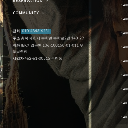
RESERVATION
140
COMMUNITY
140
전화
010-4843-6251
140
주소
충북 제천시 송학면 송학로2길 140-29
계좌
IBK기업은행 136-100150-01-011 무
140
도글램핑
사업자
462-61-00515 우현동
140
140
140
140
140