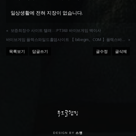
일상생활에 전혀 지장이 없습니다.
«
보증최장수 사이트 탤래 : : PT363 바이브게임 백이사
바이브게임 플렉스와일드홀­덤사이트 【 bibegm。COM 】플렉스바이브바둑이◆ 안­전사이트 맞­고 포­커
»
목록보기
답글쓰기
글수정
글삭제
DESIGN BY
스맨