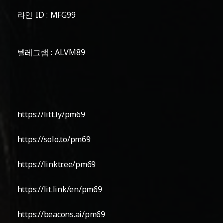
라인 ID : MFG99
텔레그램 : ALVM89
https://litt.ly/pm69
https://solo.to/pm69
https://linktr.ee/pm69
https://lit.link/en/pm69
https://beacons.ai/pm69