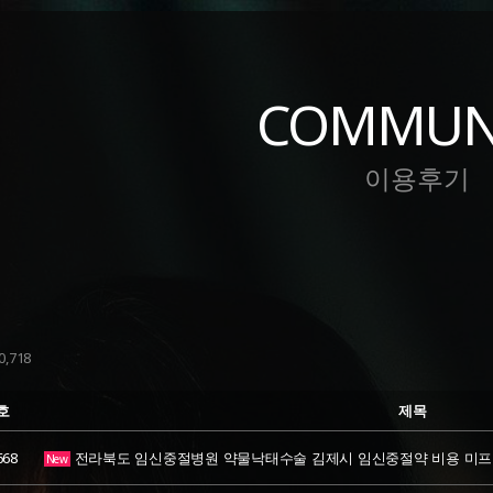
COMMUN
이용후기
,718
호
제목
668
전라북도 임신중절병원 약물낙태수술 김제시 임신중절약 비용 미프
New