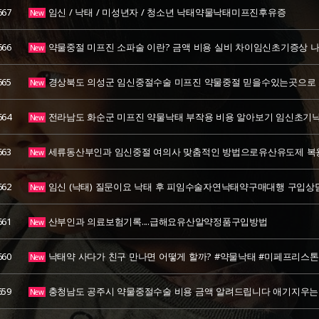
667
임신 / 낙태 / 미성년자 / 청소년 낙태약물낙태미프진후유증
New
666
약물중절 미프진 소파술 이란? 금액 비용 실비 차이임신초기증상 
New
665
경상북도 의성군 임신중절수술 미프진 약물중절 믿을수있는곳으로
New
664
전라남도 화순군 미프진 약물낙태 부작용 비용 알아보기 임신초
New
663
세류동산부인과 임신중절 여의사 맞춤적인 방법으로유산유도제 복
New
662
임신 (낙태) 질문이요 낙태 후 피임수술자연낙태약구매대행 구입상
New
661
산부인과 의료보험기록....급해요유산알약정품구입방법
New
660
낙태약 사다가 친구 만나면 어떻게 할까? #약물낙태 #미페프리스
New
659
충청남도 공주시 약물중절수술 비용 금액 알려드립니다 애기지우
New