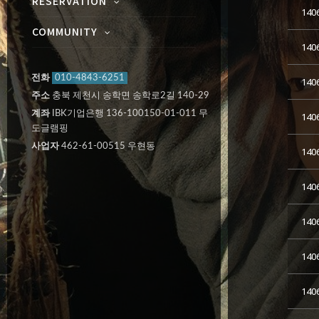
RESERVATION
140
COMMUNITY
140
전화
010-4843-6251
140
주소
충북 제천시 송학면 송학로2길 140-29
계좌
IBK기업은행 136-100150-01-011 무
140
도글램핑
사업자
462-61-00515 우현동
140
140
140
140
140