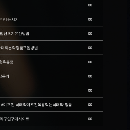
00
나타나는시기
00
 임신초기유산방법
00
기낙태되는약정품구입방법
00
용후유증
00
담문의
00
00
톤 #미프진 낙태약미프진복용먹는낙­태약 정품
00
는약구입구매사이트
00