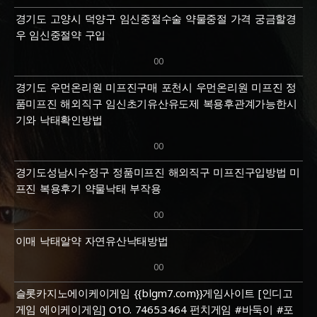
경기도 고양시 덕양구 임신중절수술 약물중절 가격 궁금할경
우 임신중절약 구입
00
경기도 우먼온리원 미프진구매 포천시 우먼온리원 미프진 정
품미프진 해외직구 임신초기유산유도제 복용후관계가능한시
기와 낙태확인방법
00
경기도성남시수정구 정품미프진 해외직구 미프진구입방법 미
프진 복용후기 약물낙­태 부작용
00
이매 낙태알약 자연유산낙­태방법
00
슬롯카­지노에이케이게임 {{blgm7.com}}게임사이트 [인디고
게임 에이케이게임] O1O. 7465.3464 펀치게임 #바둑이 #포