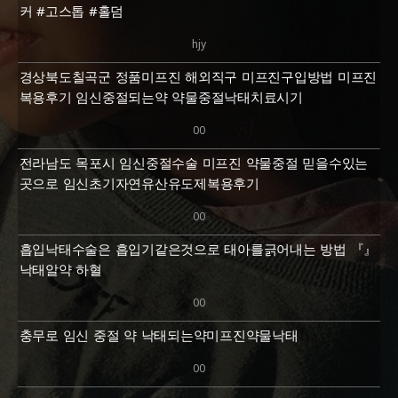
커 #고스톱 #홀덤
hjy
경상북도칠곡군 정품미프진 해외직구 미프진구입방법 미프진
복용후기 임신중절되는약 약물중절낙태치료시기
00
전라남도 목포시 임신중절수술 미프진 약물중절 믿을수있는
곳으로 임신초기자연유산유도제복용후기
00
흡입낙태수술은 흡입기같은것으로 태아를긁어내는 방법 『』
낙­태알약 하혈
00
충무로 임신 중절 약 낙태되는약미프진약물낙태
00