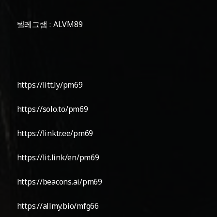
텔레그램 : ALVM89
https://litt.ly/pm69
https://solo.to/pm69
https://linktr.ee/pm69
https://lit.link/en/pm69
https://beacons.ai/pm69
https://allmy.bio/mfg66