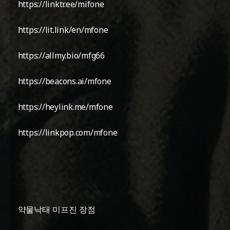
https://linktr.ee/mifone
https://lit.link/en/mfone
https://allmy.bio/mfg66
https://beacons.ai/mfone
https://heylink.me/mfone
https://linkpop.com/mfone
약물낙태 미프진 장점