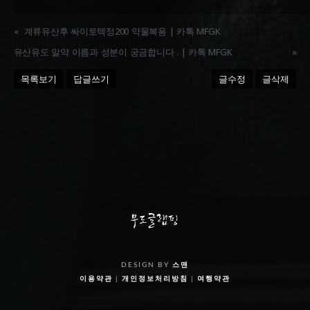
«
계류유산후 싸이토텍정200 약물복용 | 카톡 MFGK
유산유도 알약 이름과 성분이 궁금합니다 . | 카톡 MFGK
»
목록보기
답글쓰기
글수정
글삭제
DESIGN BY
스맨
이용약관
|
개인정보처리방침
|
여행약관