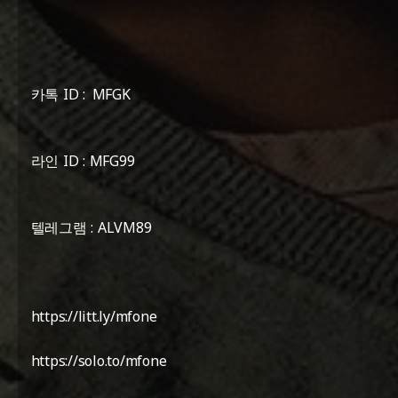
카톡 ID : MFGK
라인 ID : MFG99
텔레그램 : ALVM89
https://litt.ly/mfone
https://solo.to/mfone