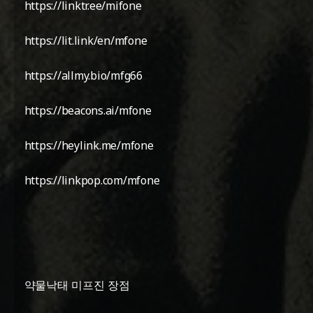
https://linktr.ee/mifone
https://lit.link/en/mfone
https://allmy.bio/mfg66
https://beacons.ai/mfone
https://heylink.me/mfone
https://linkpop.com/mfone
약물낙태 미프진 장점