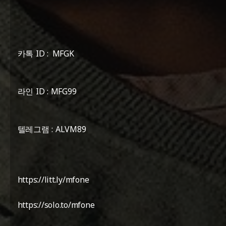
카톡 ID : MFGK
라인 ID : MFG99
텔레그램 : ALVM89
https://litt.ly/mfone
https://solo.to/mfone