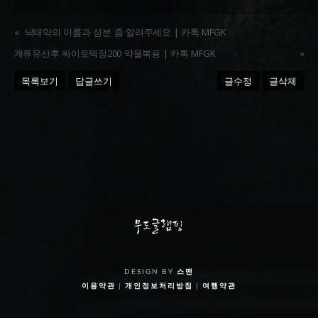
«
낙태약의 이름과 성분 좀 알려주세요 | 카톡 MFGK
계류유산후 싸이토텍정200 약물복용 | 카톡 MFGK
»
목록보기
답글쓰기
글수정
글삭제
DESIGN BY
스맨
이용약관
|
개인정보처리방침
|
여행약관