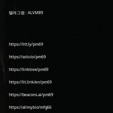
텔레그램 : ALVM89
https://litt.ly/pm69
https://solo.to/pm69
https://linktr.ee/pm69
https://lit.link/en/pm69
https://beacons.ai/pm69
https://allmy.bio/mfg66