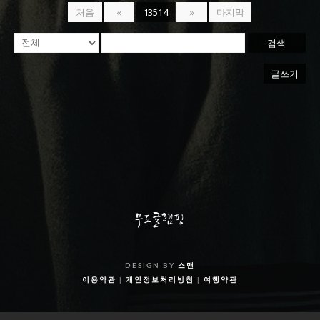
처음
«
13514
»
마지막
검색
글쓰기
DESIGN BY
스맨
이용약관
|
개인정보처리방침
|
여행약관