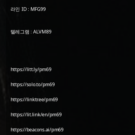
라인 ID : MFG99
텔레그램 : ALVM89
https://litt.ly/pm69
https://solo.to/pm69
https://linktr.ee/pm69
https://lit.link/en/pm69
https://beacons.ai/pm69