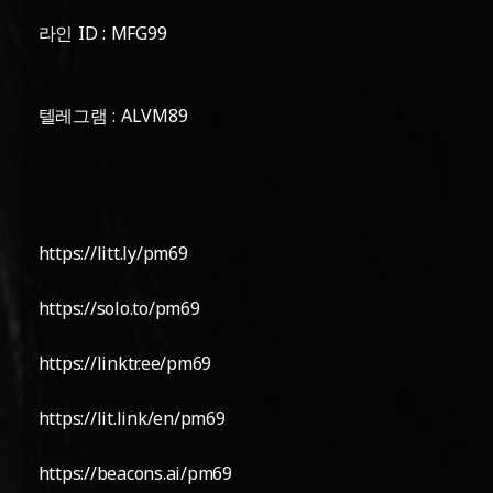
라인 ID : MFG99
텔레그램 : ALVM89
https://litt.ly/pm69
https://solo.to/pm69
https://linktr.ee/pm69
https://lit.link/en/pm69
https://beacons.ai/pm69