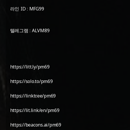
라인 ID : MFG99
텔레그램 : ALVM89
https://litt.ly/pm69
https://solo.to/pm69
https://linktr.ee/pm69
https://lit.link/en/pm69
https://beacons.ai/pm69