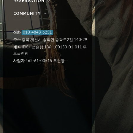
RESERVATION
COMMUNITY
전화
010-4843-6251
주소
충북 제천시 송학면 송학로2길 140-29
계좌
IBK기업은행 136-100150-01-011 무
도글램핑
사업자
462-61-00515 우현동