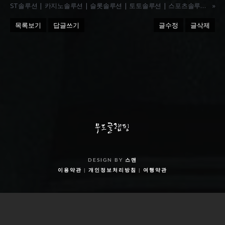
ST솔루션 | 카지노솔루션 | 슬롯솔루션 | 토토솔루션 | 스포츠솔루션 | 토지노솔루션 | 홀덤솔루션 | 정품통합알 | ST솔루션
»
목록보기
답글쓰기
글수정
글삭제
DESIGN BY
스맨
이용약관
|
개인정보처리방침
|
여행약관