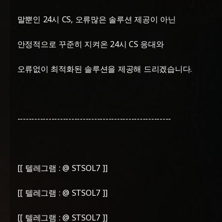
말뿐인 24시 CS, 오류많은 솔루션 제공이 아닌
안정적으로 꾸준히 지켜온 24시 CS 응대와
오류없이 최적화된 솔루션을 제공해 드리겠습니다.
------------------------------------------------------
[[ 텔레그램 : @ STSOL7 ]]
[[ 텔레그램 : @ STSOL7 ]]
[[ 텔레그램 : @ STSOL7 ]]