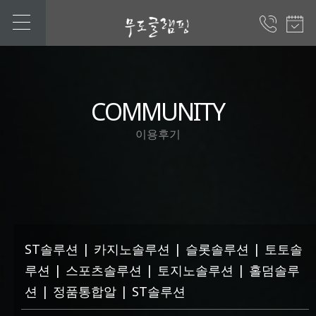
COMMUNITY
이용후기
ST솔루션 | 카지노솔루션 | 슬롯솔루션 | 토토솔
루션 | 스포츠솔루션 | 토지노솔루션 | 홀덤솔루
션 | 정품통합알 | ST솔루션