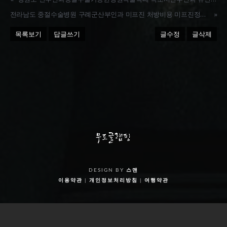
전라남도 중절수술병원 구례군산부인과 미프진 처방비용 미프진정품가격 8주 자연유산
»
목록보기
답글쓰기
글수정
글삭제
DESIGN BY
스맨
이용약관
|
개인정보처리방침
|
여행약관