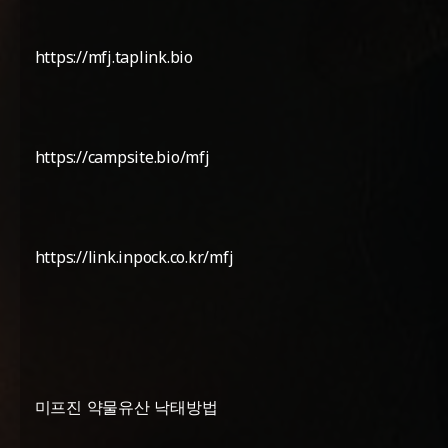
https://mfj.taplink.bio
https://campsite.bio/mfj
https://link.inpock.co.kr/mfj
미프진 약물유산 낙태방법