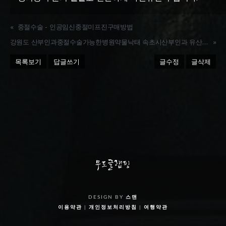
«
중절수술 - 인공임신중절미프진구매방법
강원도 산부인과중절수술가능한병원약물낙태 속초시산부인과 유산알약 정품파는곳추천
»
목록보기
답글쓰기
글수정
글삭제
DESIGN BY
스맨
이용약관
|
개인정보처리방침
|
여행약관