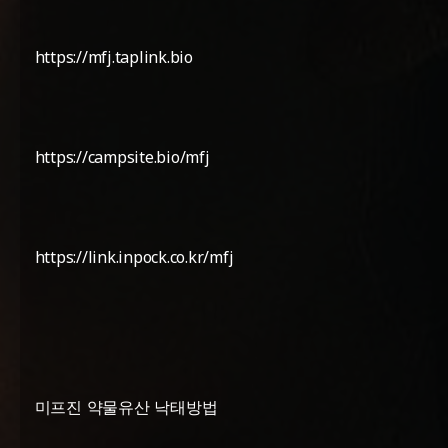
https://mfj.taplink.bio
https://campsite.bio/mfj
https://link.inpock.co.kr/mfj
미프진 약물유산 낙태방법