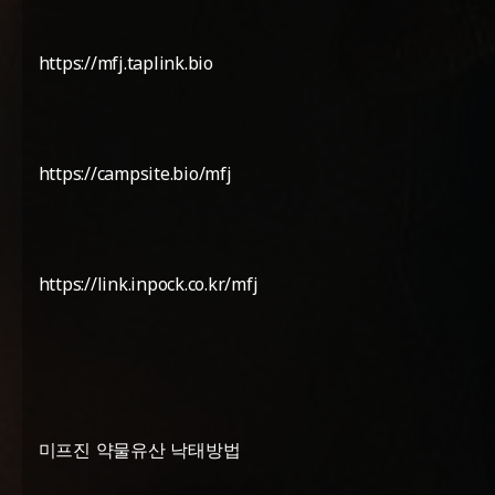
https://mfj.taplink.bio
https://campsite.bio/mfj
https://link.inpock.co.kr/mfj
미프진 약물유산 낙태방법