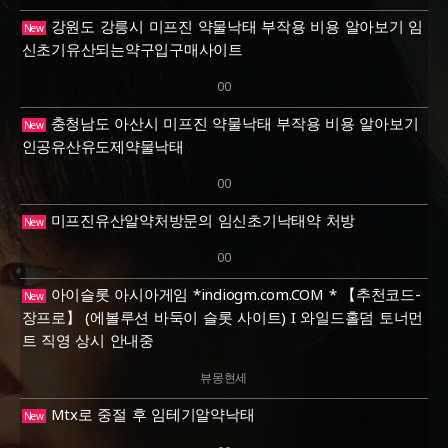
강원도 강릉시 미프진 약물낙태 부작용 비용 알아보기 임
New
신초기유산되는약구입구매사이트
00
충청남도 아산시 미프진 약물낙태 부작용 비용 알아보기
New
인공유산유도제약물낙태
00
미프진유산알약처방문의 임신초기낙­태약 처방
New
00
아이슬롯 아시아게임 *indiogm.com.COM * 【추천코드-
New
장프로】 (에볼루션 바둑이 슬롯 사이트) I 와일드홀덤 토너먼
트 직영 상시 안내중
뷰몽현세
Mtx로 중절 후 임테기알약낙­태
New