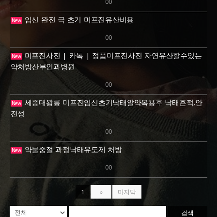
00
임신 완전 극 초기 미프진유산비용
New
00
미프진사진 | 카톡 | 정품미프진사진 자연유산할수있는
New
약처방산부인과병원
00
세종대왕릉 미프진임신초기낙태알약복용후 낙태흔적,안
New
전성
00
약물중절 과정낙­태유도제 처방
New
00
1
»
마지막
검색