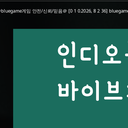
bluegame게임 안전/신뢰/믿음＠ [0 1 0.2026, 8 2 36] b