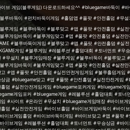
바이브 게임(블루게임) 다운로드하세요^^ #bluegame바둑이 
#블루바둑이 #펀치바둑이게임 #홀덤앱 #풀팟 #안전홀덤 #무설치
#블루게임 #블루바둑이 #블루맞고 #앱 #풀팟 #안전홀덤 #실전
#블루게임바둑이 #블루게임맞고 #앱 #풀팟 #안전홀덤 #실전안
GAME #블루바둑이게임 #블루맞고 #앱 #풀팟 #안전홀덤 #
AKGAME게임 #블루게임 #레블루션 #홀덤대회 #토너먼트 #우
인 #무설치 #블루게임매장 #불루게임 #불루바둑이 #불루맞고 
#불루게임바둑이 #불루게임맞고 #앱 #풀팟 #안전홀덤 #실전
맞고 #앱 #풀팟 #안전홀덤 #실전안전게임게임 #불루홀덤게임 
상금 #bluegame맞고 #앱 #풀팟 #안전홀덤 #실전안전게임 #bl
홀덤 #실전안전게임게임 #bluegame포커게임 #bluegame게
egame게임포커 #bluegame게임 #레블루션 #홀덤대회 #토너먼트
게임 #사이트 #온라인 #무설치 #bluegame게임매장 #바이브
전홀덤 #실전안전게임 #바이브홀덤 #바이브게임바둑이 #바이브
#바이브게임홀덤 #바이브바둑이게임 #바이브맞고 #앱 #풀팟 
#바이브게임 #레블루션 #홀덤대회 #토너먼트 #우승상금 #바이