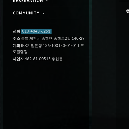
RESERVATION
＠
COMMUNITY
전화
010-4843-6251
주소
충북 제천시 송학면 송학로2길 140-29
계좌
IBK기업은행 136-100150-01-011 무
도글램핑
사업자
462-61-00515 우현동