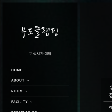
실시간 예약
HOME
ABOUT
ROOM
FACILITY